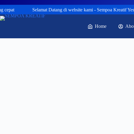
cepat
Selamat Datang di website kami - Sempoa Kreatif Yes ! s
Home
Abo