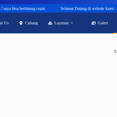
aya bisa berhitung cepat
Selamat Datang di website kami - Sem
ut Us
Cabang
Layanan
Galeri
A