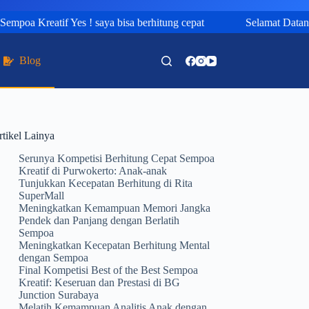
poa Kreatif Yes ! saya bisa berhitung cepat
Selamat Datang di
Blog
rtikel Lainya
Serunya Kompetisi Berhitung Cepat Sempoa
Kreatif di Purwokerto: Anak-anak
Tunjukkan Kecepatan Berhitung di Rita
SuperMall
Meningkatkan Kemampuan Memori Jangka
Pendek dan Panjang dengan Berlatih
Sempoa
Meningkatkan Kecepatan Berhitung Mental
dengan Sempoa
Final Kompetisi Best of the Best Sempoa
Kreatif: Keseruan dan Prestasi di BG
Junction Surabaya
Melatih Kemampuan Analitis Anak dengan