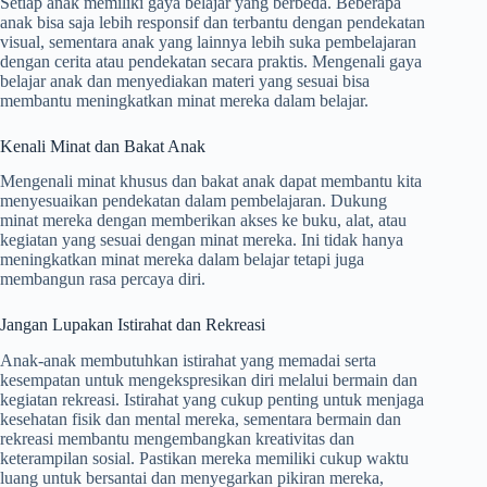
Setiap anak memiliki gaya belajar yang berbeda. Beberapa
anak bisa saja lebih responsif dan terbantu dengan pendekatan
visual, sementara anak yang lainnya lebih suka pembelajaran
dengan cerita atau pendekatan secara praktis. Mengenali gaya
belajar anak dan menyediakan materi yang sesuai bisa
membantu meningkatkan minat mereka dalam belajar.
Kenali Minat dan Bakat Anak
Mengenali minat khusus dan bakat anak dapat membantu kita
menyesuaikan pendekatan dalam pembelajaran. Dukung
minat mereka dengan memberikan akses ke buku, alat, atau
kegiatan yang sesuai dengan minat mereka. Ini tidak hanya
meningkatkan minat mereka dalam belajar tetapi juga
membangun rasa percaya diri.
Jangan Lupakan Istirahat dan Rekreasi
Anak-anak membutuhkan istirahat yang memadai serta
kesempatan untuk mengekspresikan diri melalui bermain dan
kegiatan rekreasi. Istirahat yang cukup penting untuk menjaga
kesehatan fisik dan mental mereka, sementara bermain dan
rekreasi membantu mengembangkan kreativitas dan
keterampilan sosial. Pastikan mereka memiliki cukup waktu
luang untuk bersantai dan menyegarkan pikiran mereka,