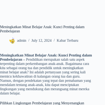
Meningkatkan Minat Belajar Anak: Kunci Penting dalam
Pembelajaran
admin
July 12, 2024
Kabar Terbaru
Meningkatkan Minat Belajar Anak: Kunci Penting dalam
Pembelajaran –
Pendidikan merupakan salah satu aspek
terpenting dalam perkembangan anak-anak. Bagaimana cara
kita sebagai orang tua dan pendidik untuk meningkatkan
minat belajar anak? Ini adalah pertanyaan yang sering kali
memicu kekhawatiran di kalangan orang tua dan guru.
Namun, dengan pendekatan yang tepat dan pemahaman yang
mendalam tentang anak-anak, kita dapat menciptakan
lingkungan yang mendukung dan merangsang minat mereka
dalam belajar.
Pilihkan Lingkungan Pembelajaran yang Menyenangkan