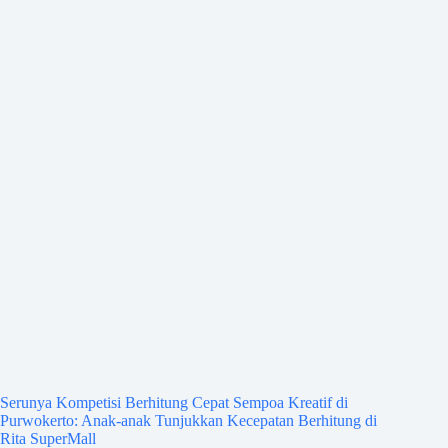
Serunya Kompetisi Berhitung Cepat Sempoa Kreatif di
Purwokerto: Anak-anak Tunjukkan Kecepatan Berhitung di
Rita SuperMall