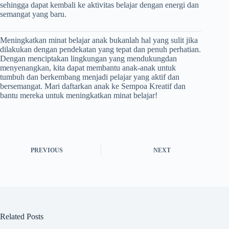
sehingga dapat kembali ke aktivitas belajar dengan energi dan
semangat yang baru.
Meningkatkan minat belajar anak bukanlah hal yang sulit jika
dilakukan dengan pendekatan yang tepat dan penuh perhatian.
Dengan menciptakan lingkungan yang mendukungdan
menyenangkan, kita dapat membantu anak-anak untuk
tumbuh dan berkembang menjadi pelajar yang aktif dan
bersemangat. Mari daftarkan anak ke Sempoa Kreatif dan
bantu mereka untuk meningkatkan minat belajar!
PREVIOUS
NEXT
Related Posts