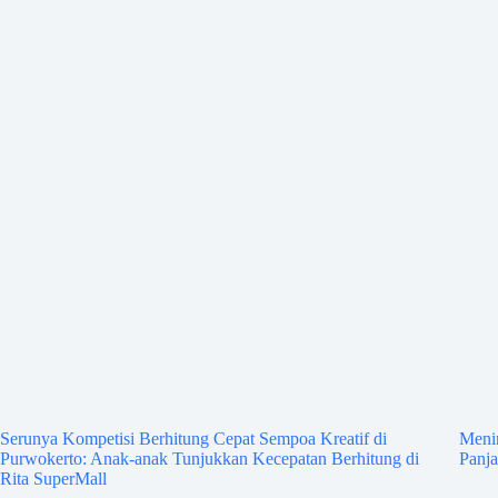
Serunya Kompetisi Berhitung Cepat Sempoa Kreatif di
Meni
Purwokerto: Anak-anak Tunjukkan Kecepatan Berhitung di
Panj
Rita SuperMall