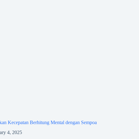
kan Kecepatan Berhitung Mental dengan Sempoa
ary 4, 2025