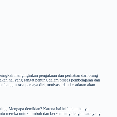
ringkali menginginkan pengakuan dan perhatian dari orang
akan hal yang sangat penting dalam proses pembelajaran dan
mbangun rasa percaya diri, motivasi, dan kesadaran akan
ting. Mengapa demikian? Karena hal ini bukan hanya
antu mereka untuk tumbuh dan berkembang dengan cara yang