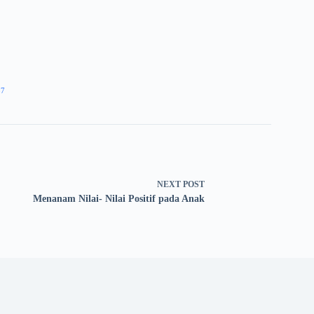
37
NEXT
POST
Menanam Nilai- Nilai Positif pada Anak