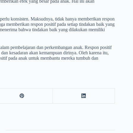
berikan efek yang besar pada anak. Hal ini akan
 perlu konsisten. Maksudnya, tidak hanya memberikan respon
juga memberikan respon positif pada setiap tindakan baik yang
n menerima bahwa tindakan baik yang dilakukan memiliki
dalam pembelajaran dan perkembangan anak. Respon positif
 dan kesadaran akan kemampuan dirinya. Oleh karena itu,
ositif pada anak untuk membantu mereka tumbuh dan