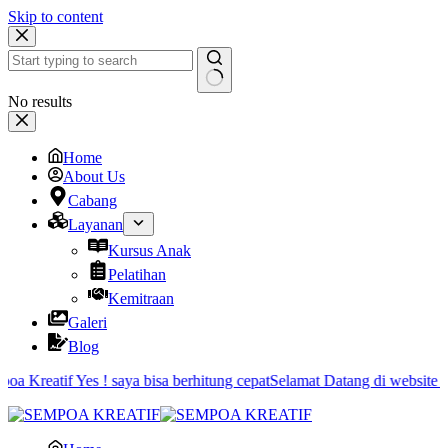
Skip to content
No results
Home
About Us
Cabang
Layanan
Kursus Anak
Pelatihan
Kemitraan
Galeri
Blog
a Kreatif Yes ! saya bisa berhitung cepat
Selamat Datang di website ka