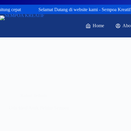
tung cepat
Selamat Datang di website kami - Sempoa Kreatif Ye
Home
Abo
Kabar Terbaru
Usia Ideal Anak Belajar Sempoa