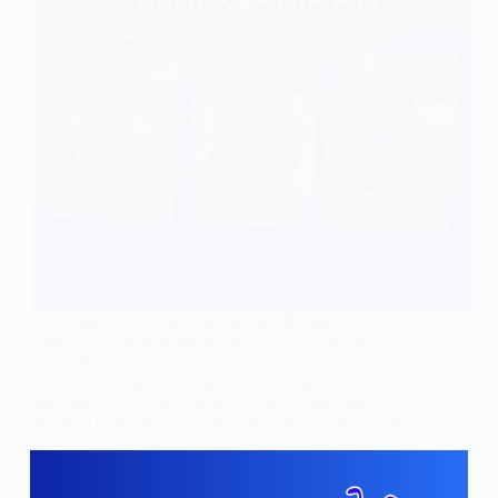
Cara Mendidik Anak Agar Mampu Bersosialisasi –
Sosialisasi adalah kemampuan untuk berinteraksi
dan berkomunikasi dengan orang lain. Kemampuan
sosialisasi yang baik sangat penting bagi anak untuk
berkembang dan berinteraksi dengan lingkungan
sekitar. Di bawah ini adalah beberapa cara mendidik
anak…
admin
June 17, 2023