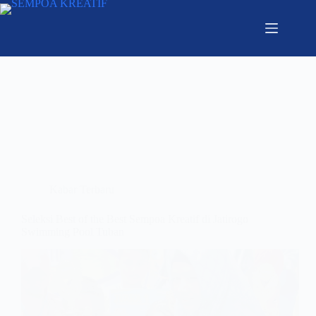
Kabar Terbaru
Seleksi Best of the Best Sempoa Kreatif di Jatirogo
Swimming Pool Tuban