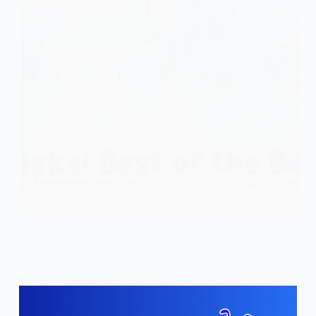
Seleksi Best of the Best Sempoa Kreatif kembali
diadakan. Kali ini lomba berlokasi di Jatirogo
Swimming Pool Tuban dan diikuti oleh 8 cabang,
yaitu cabang Singgahan, Bangilan, Montong,
Senori, Sembung, Jatirogo, Bancar, serta Kota
Tuban. Di lomba yang diselenggarakan pada hari…
admin
June 19, 2023