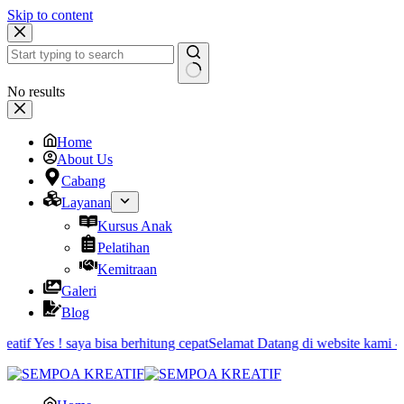
Skip to content
No results
Home
About Us
Cabang
Layanan
Kursus Anak
Pelatihan
Kemitraan
Galeri
Blog
atif Yes ! saya bisa berhitung cepat
Selamat Datang di website kami - 