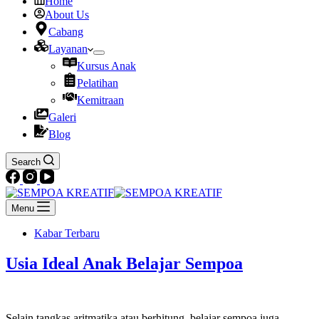
Home
About Us
Cabang
Layanan
Kursus Anak
Pelatihan
Kemitraan
Galeri
Blog
Search
Menu
Kabar Terbaru
Usia Ideal Anak Belajar Sempoa
Selain tangkas aritmatika atau berhitung, belajar sempoa juga