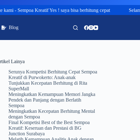
ami - Sempoa Kreatif Yes ! saya bisa berhitung cepat
Selamat
Blog
rtikel Lainya
Serunya Kompetisi Berhitung Cepat Sempoa
Kreatif di Purwokerto: Anak-anak
Tunjukkan Kecepatan Berhitung di Rita
SuperMall
Meningkatkan Kemampuan Memori Jangka
Pendek dan Panjang dengan Berlatih
Sempoa
Meningkatkan Kecepatan Berhitung Mental
dengan Sempoa
Final Kompetisi Best of the Best Sempoa
Kreatif: Keseruan dan Prestasi di BG
Junction Surabaya
Melatih Kemampuan Analitis Anak dengan