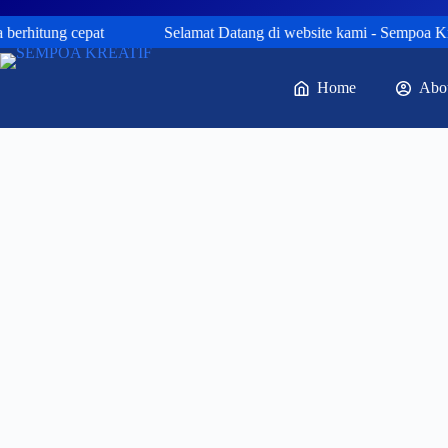
erhitung cepat
Selamat Datang di website kami - Sempoa Kreati
Home
Abo