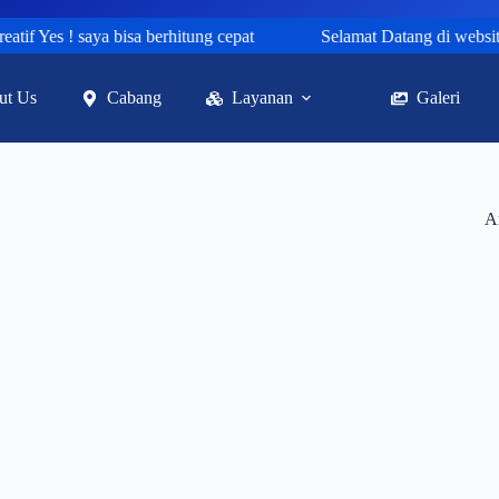
f Yes ! saya bisa berhitung cepat
Selamat Datang di website k
ut Us
Cabang
Layanan
Galeri
A