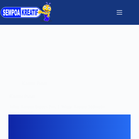
Kantor Pusat
Kantor Pusat
Jalan Taruna Inpres No. 1 Wage Taman Sidoarjo
Jawa Timur
admin
August 17, 2021