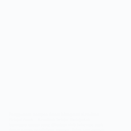
Penggunaan Sempoa dalam Mengatasi Kesulitan
Belajar Anak – Kesulitan belajar merupakan
tantangan umum yang dihadapi oleh beberapa anak
dalam proses pendidikan mereka. Salah satu metode