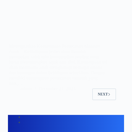
Meningkatkan Kemampuan Pemecahan Masalah
Anak – Kemampuan pemecahan masalah
merupakan salah satu keterampilan penting yang
harus dikembangkan sejak usia dini. Kemampuan ini
akan membantu anak menghadapi berbagai situasi
dan tantangan dalam kehidupan sehari-hari. Dengan
memiliki kemampuan pemecahan masalah yang
baik,…
admin
December 21, 2023
NEXT