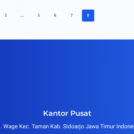
terbagi menjadi dua bagian, yaitu…
admin
December 24, 2021
1
…
5
6
7
8
Kantor Pusat
Ds. Wage Kec. Taman Kab. Sidoarjo Jawa Timur Indon