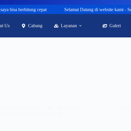
ya bisa berhitung cepat
Selamat Datang di website kami - Semp
ut Us
Cabang
Layanan
Galeri
Kabar Terbaru
Pengaruh Kinerja Otak Kanan dan Otak Kiri
Usia 
Terhadap Kemampuan Seseorang