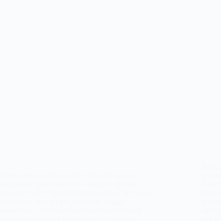
Selain
Sebagai organ paling vital, otak pada manusia
sempo
merupakan ‘pusat komando’ segala kegiatan
Antar
manusia, baik yang berkaitan dengan kemampuan
otak k
kecerdasan, mengingat, imajinasi, hingga
berko
perencanaan. Adapun bagian penting dari otak
manfa
manusia adalah otak besar yang di dalamnya
jika 