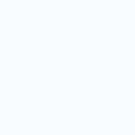
 tangkas aritmatika atau berhitung, belajar
a juga memiliki banyak manfaat lainnya.
a lain yaitu untuk menyeimbangkan kinerja
anan dan otak kiri. Serta melatih anak untuk
nsentrasi. Demikian banyak dan ‘kerennya’
at dari belajar sempoa, tak mengherankan
banyak…