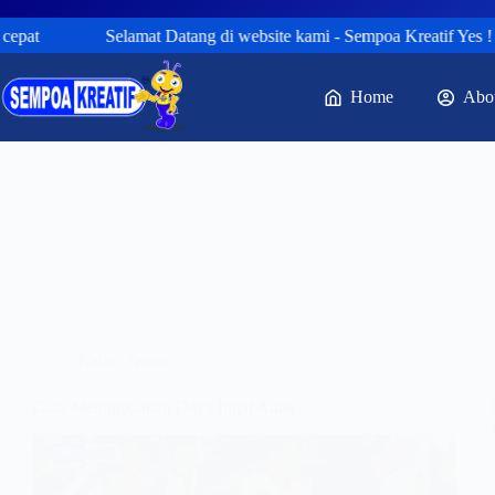
epat
Selamat Datang di website kami - Sempoa Kreatif Yes ! sa
Home
Abo
Kabar Terbaru
Cara Meningkatkan Daya Ingat Anak