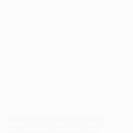
Meningkatkan Minat Belajar Anak: Kunci Penting
dalam Pembelajaran – Pendidikan merupakan salah
satu aspek terpenting dalam perkembangan anak-
anak. Bagaimana cara kita sebagai orang tua dan