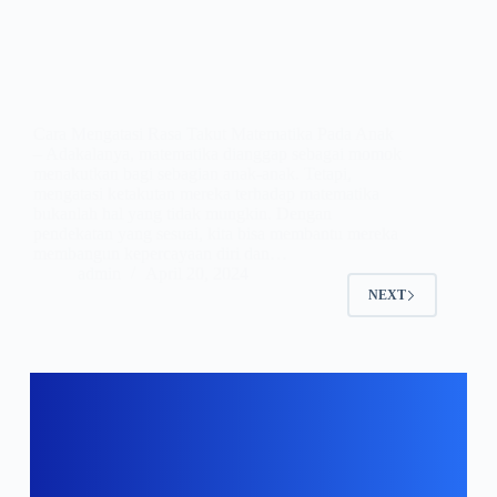
Cara Mengatasi Rasa Takut Matematika Pada Anak
– Adakalanya, matematika dianggap sebagai momok
menakutkan bagi sebagian anak-anak. Tetapi,
mengatasi ketakutan mereka terhadap matematika
bukanlah hal yang tidak mungkin. Dengan
pendekatan yang sesuai, kita bisa membantu mereka
membangun kepercayaan diri dan…
admin
April 20, 2024
NEXT