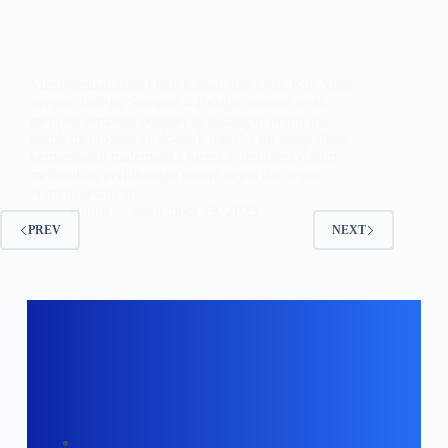
Menyeimbangkan Otak Kanan dan Otak Kiri Anak
dengan Belajar Sempoa – Belajar sempoa telah
menjadi semakin populer di kalangan orang tua
untuk membantu anak-anak mereka meningkatkan
kemampuan matematika mereka, terutama dalam
melakukan perhitungan secara cepat dan tepat.
Namun selain itu,…
admin
September 19, 2023
PREV
NEXT